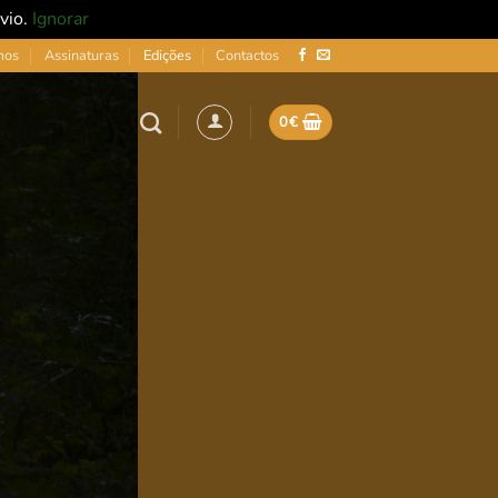
nvio.
Ignorar
mos
Assinaturas
Edições
Contactos
0
€