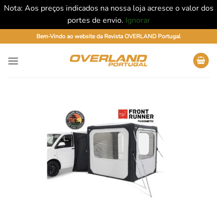
Nota: Aos preços indicados na nossa loja acresce o valor dos
portes de envio.
Ignorar
Skip
Bem-Vindo ao website da Revista OVERLAND Portugal
to
content