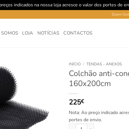
reços indicados na nossa loja acresce o valor dos portes de e
Quem So
 SOMOS
LOJA
NOTÍCIAS
CONTACTOS
INÍCIO
/
TENDAS - ANEXOS
Colchão anti-co
160x200cm
225
€
Nota: Ao preço indicado acre
portes de envio.
Quantidade de Colchão anti-c