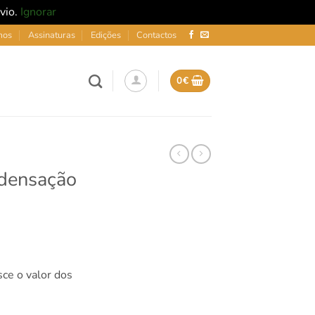
nvio.
Ignorar
mos
Assinaturas
Edições
Contactos
0
€
ndensação
sce o valor dos
ondensação 160x200cm