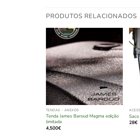
PRODUTOS RELACIONADOS
TENDAS - ANEXOS
ACESS
Tenda James Baroud Magma edição
VASION S / M / XL
Saco 
limitada
28
€
4,500
€