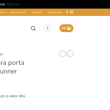
nvio.
Ignorar
mos
Assinaturas
Edições
Contactos
0
€
OR
ra porta
Runner
sce o valor dos
a porta traseira - Front Runner