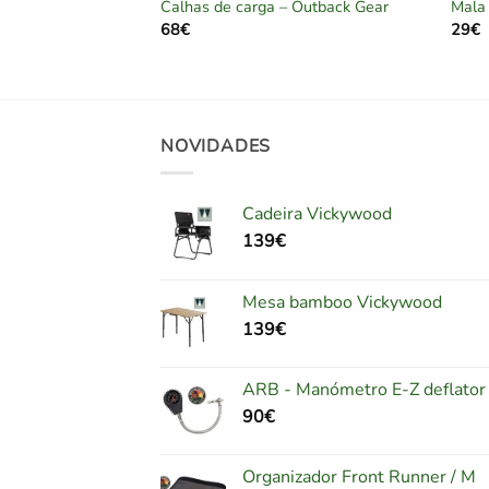
ula antivibração –
Calhas de carga – Outback Gear
Mala 
68
€
29
€
NOVIDADES
Cadeira Vickywood
139
€
Mesa bamboo Vickywood
139
€
ARB - Manómetro E-Z deflator
90
€
Organizador Front Runner / M