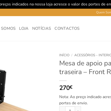
reços indicados na nossa loja acresce o valor dos portes de e
Quem So
 SOMOS
LOJA
NOTÍCIAS
CONTACTOS
INÍCIO
/
ACESSÓRIOS - INTERI
Mesa de apoio pa
traseira – Front 
270
€
Nota: Ao preço indicado acre
portes de envio.
Quantidade de Mesa de apoio par