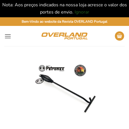
Nota: Aos preços indicados na nossa loja acresce o valor dos
portes de envio.
Ignorar
Skip
Bem-Vindo ao website da Revista OVERLAND Portugal
to
content