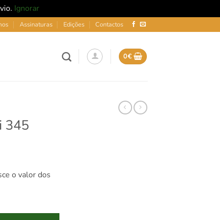
nvio.
Ignorar
mos
Assinaturas
Edições
Contactos
0
€
i 345
sce o valor dos
ti 345