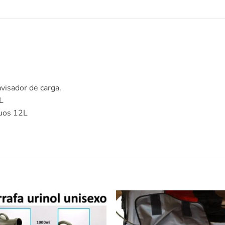
visador de carga.
L
duos 12L