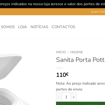
reços indicados na nossa loja acresce o valor dos portes de e
Quem So
 SOMOS
LOJA
NOTÍCIAS
CONTACTOS
INÍCIO
/
HIGIENE
Sanita Porta Pott
110
€
Nota: Ao preço indicado acre
portes de envio.
Quantidade de Sanita Porta Pot