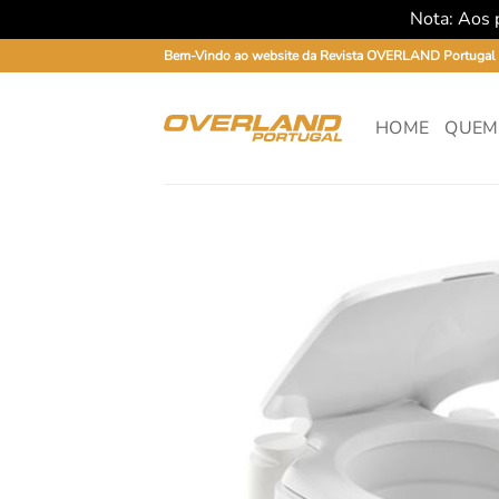
Nota: Aos p
Skip
Bem-Vindo ao website da Revista OVERLAND Portugal
to
content
HOME
QUEM