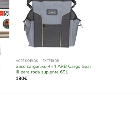
ACESSÓRIOS - EXTERIOR
Saco carga/lixo 4×4 ARB Cargo Gear
r
III para roda suplente 69L
190
€