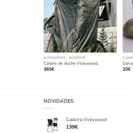
RIOR
ACESSÓRIOS - EXTERIOR
CAMP
 M 32.5 x 12cm
Cabine de duche Vickywood
Garra
365
€
20
€
NOVIDADES
Cadeira Vickywood
139
€