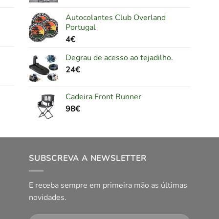
Autocolantes Club Overland
Portugal
4
€
Degrau de acesso ao tejadilho.
24
€
Cadeira Front Runner
98
€
SUBSCREVA A NEWSLETTER
E receba sempre em primeira mão as últimas
novidades.