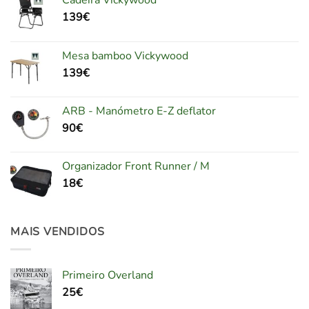
Cadeira Vickywood
139
€
Mesa bamboo Vickywood
139
€
ARB - Manómetro E-Z deflator
90
€
Organizador Front Runner / M
18
€
MAIS VENDIDOS
Primeiro Overland
25
€