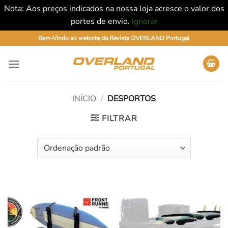
Nota: Aos preços indicados na nossa loja acresce o valor dos
portes de envio.
Ignorar
Skip
Bem-Vindo ao website da Revista OVERLAND Portugal
to
content
INÍCIO
/
DESPORTOS
FILTRAR