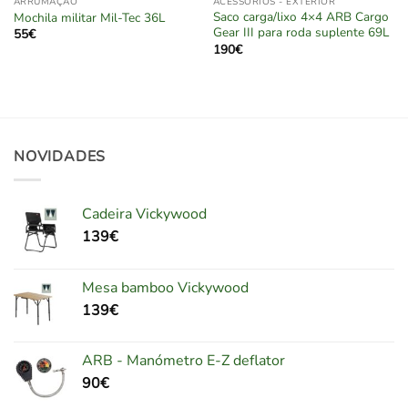
ARRUMAÇÃO
ACESSÓRIOS - EXTERIOR
Saco carga/lixo 4×4 ARB Cargo
Mochila militar Mil-Tec 36L
Gear III para roda suplente 69L
55
€
190
€
NOVIDADES
Cadeira Vickywood
139
€
Mesa bamboo Vickywood
139
€
ARB - Manómetro E-Z deflator
90
€