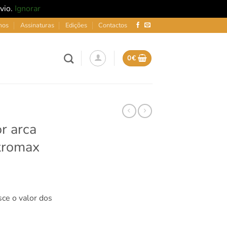
nvio.
Ignorar
mos
Assinaturas
Edições
Contactos
0
€
or arca
tromax
sce o valor dos
ior arca térmica KX25 Petromax