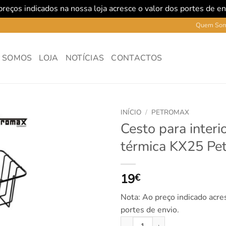
reços indicados na nossa loja acresce o valor dos portes de e
Quem So
 SOMOS
LOJA
NOTÍCIAS
CONTACTOS
INÍCIO
/
PETROMAX
Cesto para interi
térmica KX25 Pe
19
€
Nota: Ao preço indicado acre
portes de envio.
Quantidade de Cesto para inter