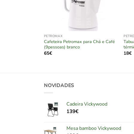
PETROMAX
PETR
Cafeteira Petromax para Chá e Café
Tabua
romax
(9pessoas) branco
térm
65
€
18
€
NOVIDADES
Cadeira Vickywood
139
€
Mesa bamboo Vickywood