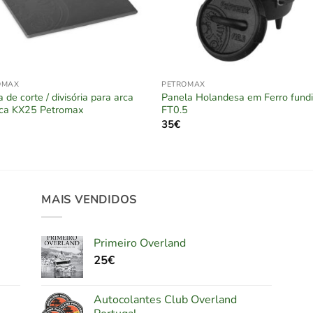
OMAX
PETROMAX
 de corte / divisória para arca
Panela Holandesa em Ferro fund
ica KX25 Petromax
FT0.5
35
€
MAIS VENDIDOS
Primeiro Overland
25
€
Autocolantes Club Overland