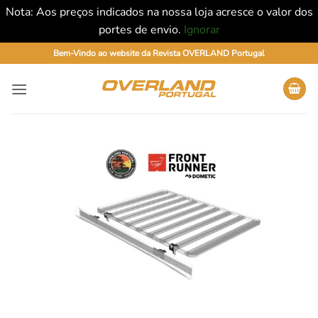
Nota: Aos preços indicados na nossa loja acresce o valor dos
portes de envio.
Ignorar
Skip
Bem-Vindo ao website da Revista OVERLAND Portugal
to
content