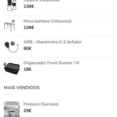
Cadeira Vickywood
139
€
Mesa bamboo Vickywood
139
€
ARB - Manómetro E-Z deflator
90
€
Organizador Front Runner / M
18
€
MAIS VENDIDOS
Primeiro Overland
25
€