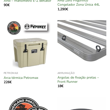
ARB Zero Frigorífico
ARB – Manómetro E-Z deflator
Congelador Zona Única 44L
90
€
1,290
€
PETROMAX
ARRUMAÇÃO
Argolas de fixação pretas –
Arca térmica Petromax
Front Runner
226
€
18
€