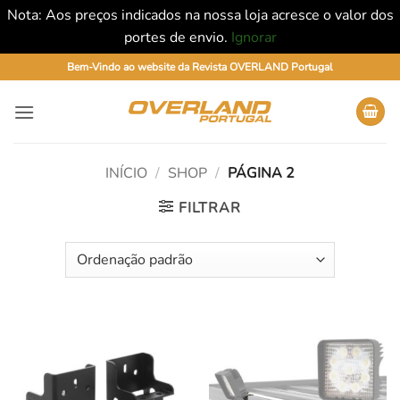
Nota: Aos preços indicados na nossa loja acresce o valor dos
portes de envio.
Ignorar
Skip
Bem-Vindo ao website da Revista OVERLAND Portugal
to
content
INÍCIO
/
SHOP
/
PÁGINA 2
FILTRAR