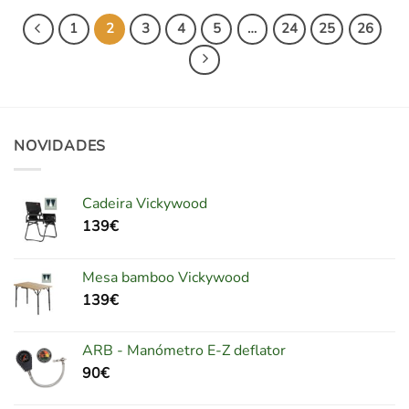
1
2
3
4
5
…
24
25
26
NOVIDADES
Cadeira Vickywood
139
€
Mesa bamboo Vickywood
139
€
ARB - Manómetro E-Z deflator
90
€