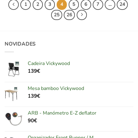
1
2
3
4
5
6
7
…
24
25
26
NOVIDADES
Cadeira Vickywood
139
€
Mesa bamboo Vickywood
139
€
ARB - Manómetro E-Z deflator
90
€
Organizador Front Runner / M