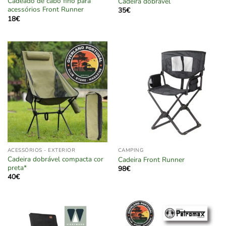
Cadeado de cabo fino para
Cadeira dobrável
acessórios Front Runner
35
€
18
€
ACESSÓRIOS - EXTERIOR
CAMPING
Cadeira dobrável compacta cor
Cadeira Front Runner
preta*
98
€
40
€