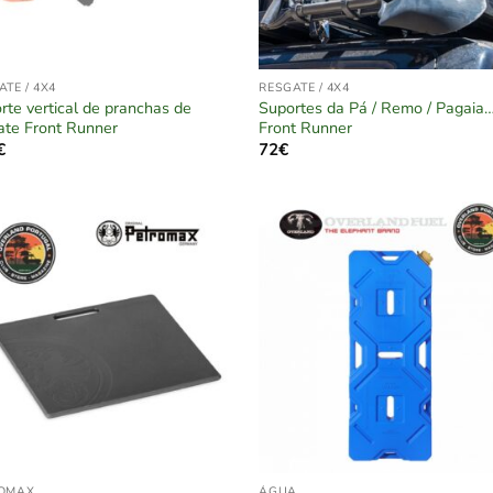
ATE / 4X4
RESGATE / 4X4
rte vertical de pranchas de
Suportes da Pá / Remo / Pagaia…
ate Front Runner
Front Runner
€
72
€
OMAX
ÁGUA