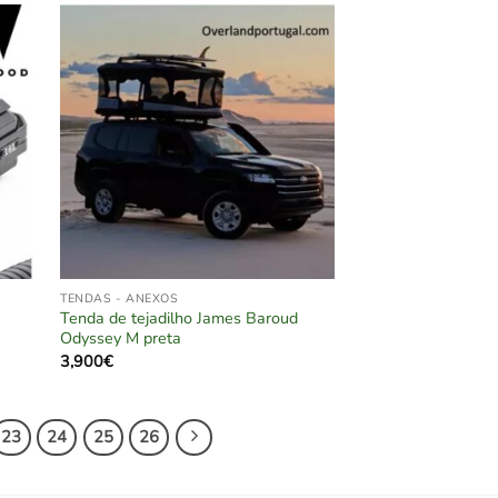
TENDAS - ANEXOS
Tenda de tejadilho James Baroud
Odyssey M preta
3,900
€
23
24
25
26