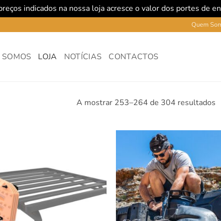
reços indicados na nossa loja acresce o valor dos portes de e
Quem So
 SOMOS
LOJA
NOTÍCIAS
CONTACTOS
A mostrar 253–264 de 304 resultados