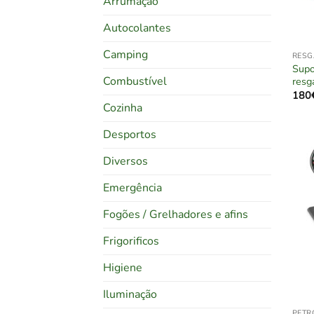
Arrumação
Autocolantes
Camping
RESG
Supo
Combustível
resg
180
Cozinha
Desportos
Diversos
Emergência
Fogões / Grelhadores e afins
Frigorificos
Higiene
Iluminação
PETR