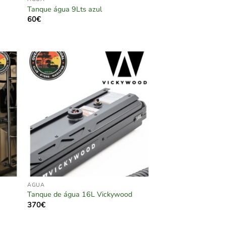
Tanque água 9Lts azul
60
€
ÁGUA
Tanque de água 16L Vickywood
370
€