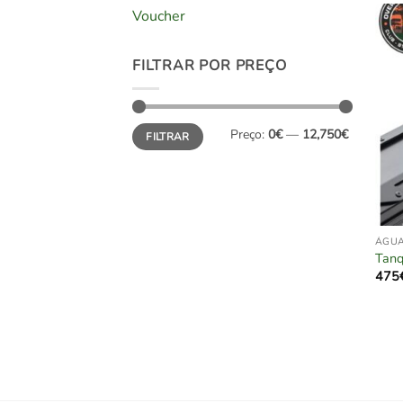
Voucher
FILTRAR POR PREÇO
Preço
Preço
Preço:
0€
—
12,750€
FILTRAR
mínimo
máximo
ÁGU
Tanq
475