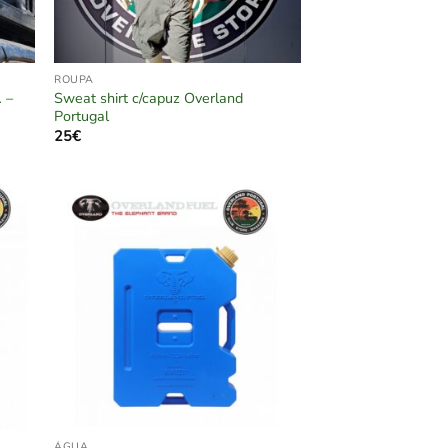
ROUPA
 –
Sweat shirt c/capuz Overland
Portugal
25
€
ÁGUA