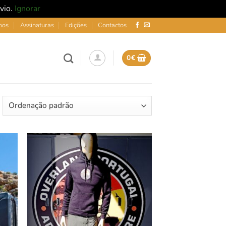
nvio.
Ignorar
mos
Assinaturas
Edições
Contactos
0
€