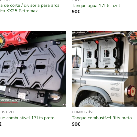
a de corte / divisória para arca
Tanque água 17Lts azul
ica KX25 Petromax
90
€
USTÍVEL
COMBUSTÍVEL
ue combustível 17Lts preto
Tanque combustível 9lts preto
€
90
€