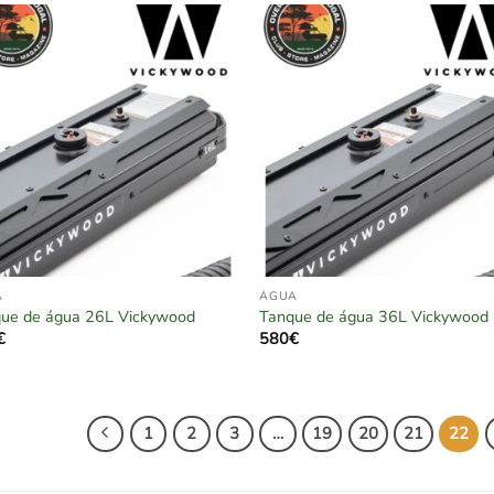
A
ÁGUA
ue de água 26L Vickywood
Tanque de água 36L Vickywood
€
580
€
1
2
3
…
19
20
21
22