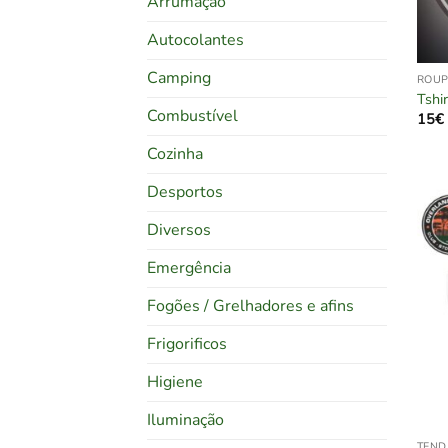
Arrumação
Autocolantes
Camping
ROU
Tshi
Combustível
15
€
Cozinha
Desportos
Diversos
Emergência
Fogões / Grelhadores e afins
Frigorificos
Higiene
Iluminação
TEND