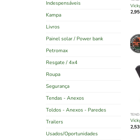
Indespensáveis
Vick
2,95
Kampa
Livros
Painel solar / Power bank
Petromax
Resgate / 4x4
Roupa
Segurança
Tendas - Anexos
Toldos - Anexos - Paredes
TEND
Vick
Trailers
2,53
Usados/Oportunidades