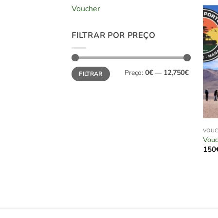
Voucher
FILTRAR POR PREÇO
Preço
Preço
Preço:
0€
—
12,750€
FILTRAR
mínimo
máximo
VOU
Vouc
150