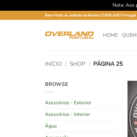
Nota: Aos p
Skip
Bem-Vindo ao website da Revista OVERLAND Portugal
to
content
HOME
QUEM
INÍCIO
/
SHOP
/
PÁGINA 25
BROWSE
Acessórios - Exterior
Acessórios - Interior
Água