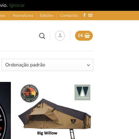
nvio.
Ignorar
mos
Assinaturas
Edições
Contactos
0
€