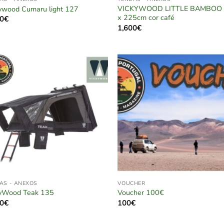
VICKYWOOD LITTLE BAMBOO
ywood Cumaru light 127
x 225cm cor café
0
€
1,600
€
AS - ANEXOS
VOUCHER
yWood Teak 135
Voucher 100€
0
€
100
€