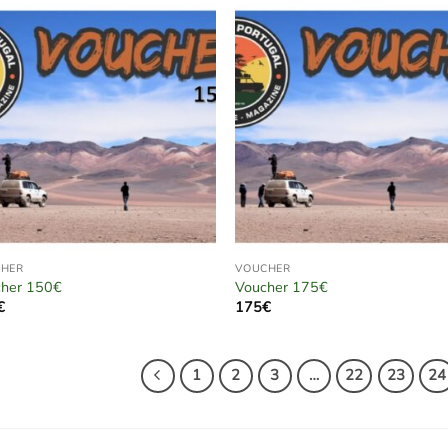
CHER
VOUCHER
her 150€
Voucher 175€
€
175
€
1
2
3
…
22
23
24