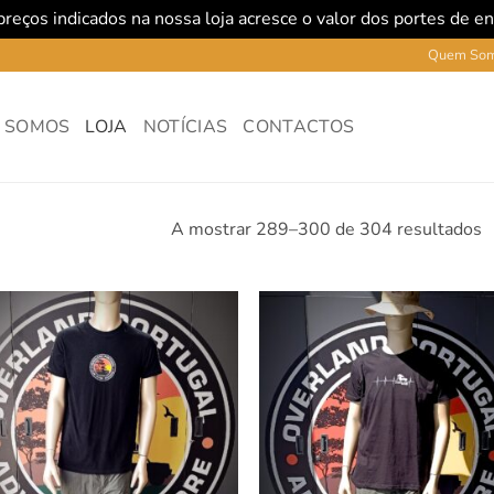
reços indicados na nossa loja acresce o valor dos portes de e
Quem So
 SOMOS
LOJA
NOTÍCIAS
CONTACTOS
A mostrar 289–300 de 304 resultados